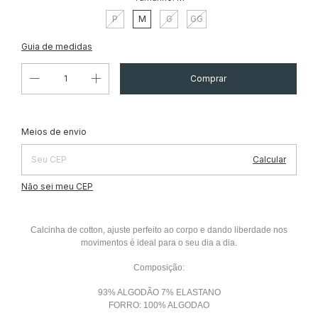
P
M
G
GG
Guia de medidas
Alterar CEP
Entregas para o CEP:
Meios de envio
Calcular
Não sei meu CEP
Calcinha de cotton, ajuste perfeito ao corpo e dando liberdade nos
movimentos é ideal para o seu dia a dia.
Composição:
93% ALGODÃO 7% ELASTANO
FORRO: 100% ALGODAO