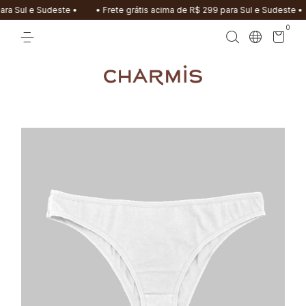
ra Sul e Sudeste •
• Frete grátis acima de R$ 299 para Sul e Sudeste •
0