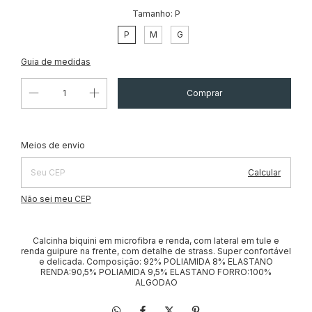
Tamanho:
P
P
M
G
Guia de medidas
Alterar CEP
Entregas para o CEP:
Meios de envio
Calcular
Não sei meu CEP
Calcinha biquini em microfibra e renda, com lateral em tule e
renda guipure na frente, com detalhe de strass. Super confortável
e delicada. Composição: 92% POLIAMIDA 8% ELASTANO
RENDA:90,5% POLIAMIDA 9,5% ELASTANO FORRO:100%
ALGODAO