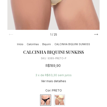
1
/
25
Início
.
Calcinhas
.
Biquini
.
CALCINHA BIQUINI SUNKISS
CALCINHA BIQUINI SUNKISS
SKU:
9389-PRETO-P
R$189,90
3
x de
R$63,30
sem juros
Ver mais detalhes
Cor:
PRETO