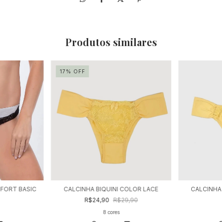
Produtos similares
17
%
OFF
NFORT BASIC
CALCINHA BIQUINI COLOR LACE
CALCINHA
R$24,90
R$29,90
8 cores