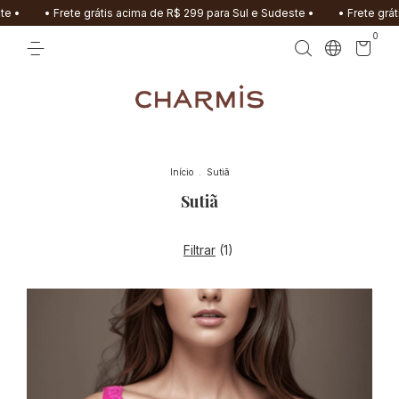
Frete grátis acima de R$ 299 para Sul e Sudeste •
• Frete grátis acima d
0
Início
.
Sutiã
Sutiã
Filtrar
(
1
)